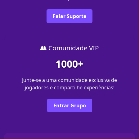
Falar Suporte
👥 Comunidade VIP
1000+
Junte-se a uma comunidade exclusiva de
jogadores e compartilhe experiências!
Entrar Grupo