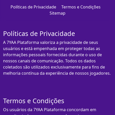
Políticas de Privacidade
Termos e Condições
Sitemap
Políticas de Privacidade
A 7YAA Plataforma valoriza a privacidade de seus
usuários e está empenhada em proteger todas as
informações pessoais fornecidas durante o uso de
nossos canais de comunicação. Todos os dados
coletados são utilizados exclusivamente para fins de
melhoria contínua da experiência de nossos jogadores.
Termos e Condições
Os usuários da 7YAA Plataforma concordam em